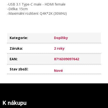
-USB 3.1 Type-C male - HDMI female
-Délka: 15cm
-Maximální rozlišení: Q4K*2K (30MHz)
Kategorie
:
Doplňky
Záruka
:
2 roky
EAN
:
8716309097642
Stav zboží
:
Nové
Z
á
p
a
K nákupu
t