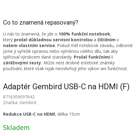
Co to znamená repasovaný?
U nás to znamená, že jde o
100% funkční notebook
,
který
prošel důkladnou servisní kontrolou
a
čištěním
v
našem vlastním servise
. Pokud měl notebook závadu, odborně
jsme ji vyřešili opravou nebo výměnou celého dílu, tak aby
splňoval výrobcem dané standardy.
Prošel funkčními i
zátěžovými testy.
Může nést drobné estetické známky
používání, které však nijak neovlivňují jeho výkon ani funkčnost.
Adaptér Gembird USB-C na HDMI (F)
8716309097642
Značka:
Gembird
Redukce USB-C na HDMI
, délka 15cm
Skladem