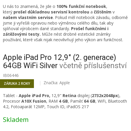
U nás to znamená, že jde o
100% funkční notebook
,
který
prošel důkladnou servisní kontrolou
a
čištěním
v
našem vlastním servise
. Pokud měl notebook závadu, odborně
jsme ji vyřešili opravou nebo výměnou celého dílu, tak aby
splňoval výrobcem dané standardy.
Prošel funkčními i
zátěžovými testy.
Může nést drobné estetické známky
používání, které však nijak neovlivňují jeho výkon ani funkčnost.
Apple iPad Pro 12,9" (2. generace)
64GB WiFi Silver
včetně příslušenství
IB06446
Značka:
Apple
ZÁRUKA 2 ROKY
Tablet -
Apple iPad Pro,
12,9"
Retina
displej (
2732x2048px
),
Procesor
A10X Fusion
, RAM
4 GB
, Paměť
64 GB
, WiFi, Bluetooth
4.2, Fotoaparát 12MP, Touch ID, iPadOS 217
Skladem