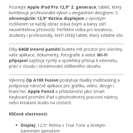
Poznejte
Apple iPad Pro 12,9" 2. generace
, tablet, který
kombinuje profesionální výkon s elegantním designem. S
ohromujícím 12,9" Retina displejem
s vysokým
rozlišením se každý obraz stává živým a barvy září
neuvěřitelnou přesností. Perfektní volba pro kreativce,
studenty i profesionály, kteří chtějí tablet, který zvládne vše.
Díky
64GB interní paměti
budete mít prostor pro všechny
vaše aplikace, dokumenty, fotografie a videa.
Wi-Fi
připojení
zajišťuje rychlý a spolehlivý přístup k internetu,
práci v cloudu i streamování oblíbeného obsahu.
Výkonný
čip A10X Fusion
poskytuje hladký multitasking a
podporuje náročné aplikace pro grafiku, video, design i
hraní her.
Apple Pencil
a příslušenství jako Smart
Keyboard promění iPad v plnohodnotný pracovní nástroj
nebo kreativní studio na cestách.
Klíčové vlastnosti:
Displej:
12,9" Retina s True Tone a širokým
barevným gamutem