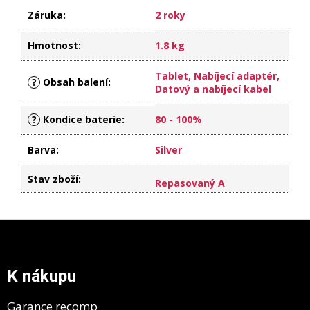
Záruka
:
2 roky
Hmotnost
:
1.8 kg
Tablet, Nabíjecí adaptér,
?
Obsah balení
:
Datový a nabíjecí kabel
?
Kondice baterie
:
80 - 100%
Barva
:
Silver
Stav zboží
:
Repasovaný A
Z
á
p
a
K nákupu
t
í
Garance recomp